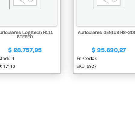
uriculares Logitech H111
Auriculares GENIUS HS-20
STEREO
$
28.757,95
$
35.630,27
stock: 4
En stock: 6
: 17110
SKU: 6927