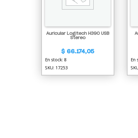
Auricular Logitech H390 USB
A
Stereo
$
66.174,05
En stock: 8
En 
SKU: 17253
SKU