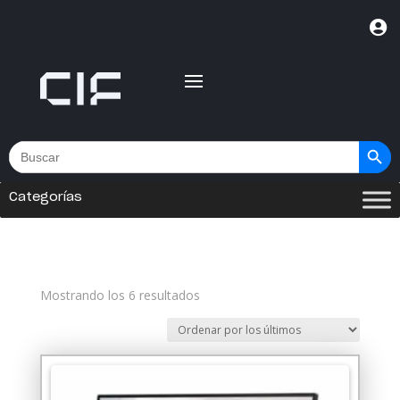

Botón de bús
Buscar:
Categorías
Ordenado
Mostrando los 6 resultados
por
los
últimos