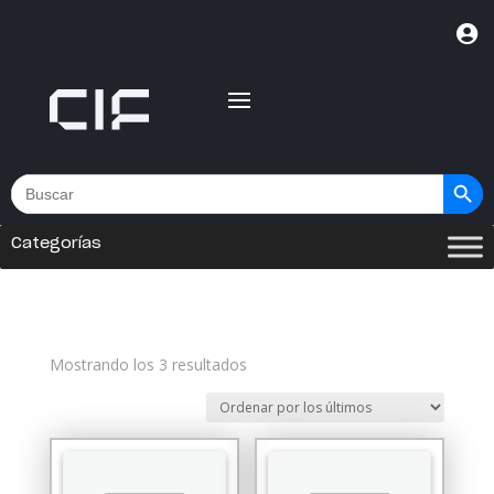

Botón de bús
Buscar:
Categorías
Ordenado
Mostrando los 3 resultados
por
los
últimos