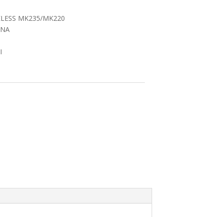
LESS MK235/MK220
ANA
I