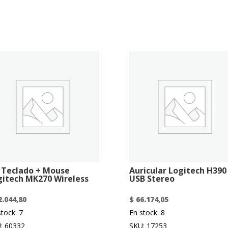
t Teclado + Mouse
Auricular Logitech H390
gitech MK270 Wireless
USB Stereo
.044,80
$
66.174,05
stock: 7
En stock: 8
: 60332
SKU: 17253