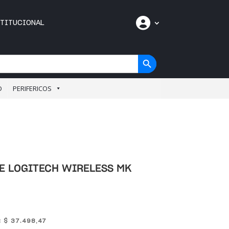
C
STITUCIONAL
u
e
n
t
Botón de búsqueda
a
D
PERIFERICOS
E LOGITECH WIRELESS MK
$
37.498,47
s: