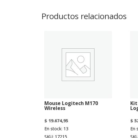
Productos relacionados
Mouse Logitech M170
Ki
Wireless
Lo
$
19.674,95
$
52
En stock: 13
En 
SKU: 17215
SKU