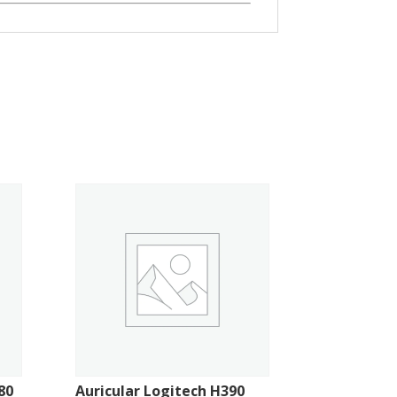
80
Auricular Logitech H390