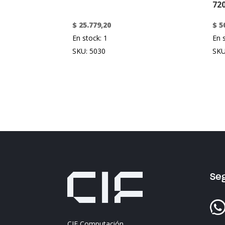
72
$
25.779,20
$
50
En stock: 1
En 
SKU: 5030
SKU
Se
CIF Computación