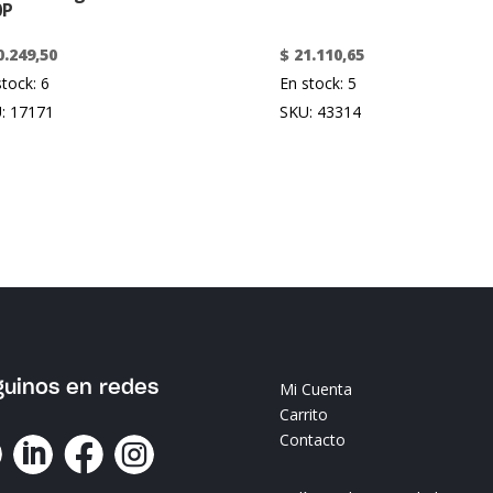
0P
.249,50
$
21.110,65
stock: 6
En stock: 5
: 17171
SKU: 43314
guinos en redes
Mi Cuenta
Carrito
Contacto



