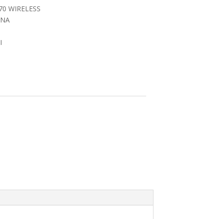
0 WIRELESS
ANA
I