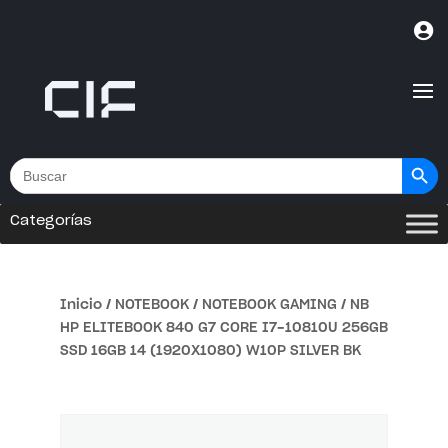

Botón de bús
Buscar:
Categorías
Inicio
/
NOTEBOOK
/
NOTEBOOK GAMING
/ NB
HP ELITEBOOK 840 G7 CORE I7-10810U 256GB
SSD 16GB 14 (1920X1080) W10P SILVER BK