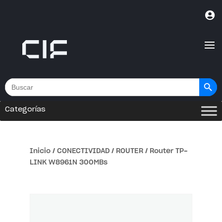

Botón de bús
Buscar:
Categorías
Inicio
/
CONECTIVIDAD
/
ROUTER
/ Router TP-
LINK W8961N 300MBs