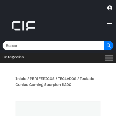

Botón de bús
Buscar:
Categorías
Inicio
/
PERIFERICOS
/
TECLADOS
/ Teclado
Genius Gaming Scorpion K220