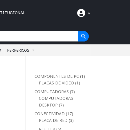
C
STITUCIONAL
u
e
n
t
Botón de búsqueda
a
D
PERIFERICOS
1
COMPONENTES DE PC
1
1
producto
PLACAS DE VIDEO
1
producto
7
COMPUTADORAS
7
productos
COMPUTADORAS
7
DESKTOP
7
productos
17
CONECTIVIDAD
17
productos
3
PLACA DE RED
3
productos
5
ROUTER
5