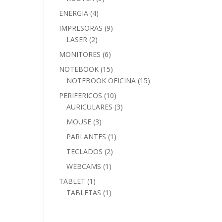
productos
4
ENERGIA
4
productos
9
IMPRESORAS
9
2
productos
LASER
2
productos
6
MONITORES
6
productos
15
NOTEBOOK
15
productos
15
NOTEBOOK OFICINA
15
productos
10
PERIFERICOS
10
productos
3
AURICULARES
3
productos
3
MOUSE
3
productos
1
PARLANTES
1
producto
2
TECLADOS
2
productos
1
WEBCAMS
1
producto
1
TABLET
1
producto
1
TABLETAS
1
producto