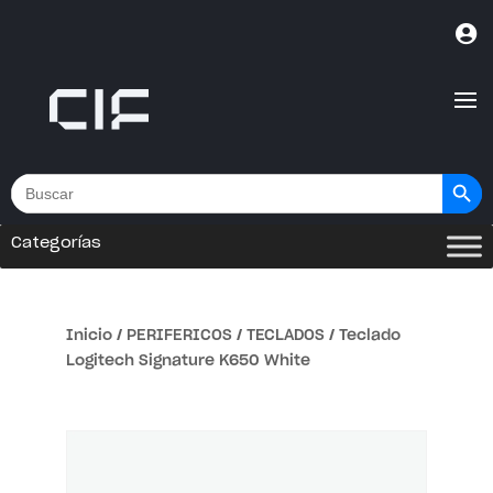

Botón de bús
Buscar:
Categorías
Inicio
/
PERIFERICOS
/
TECLADOS
/ Teclado
Logitech Signature K650 White